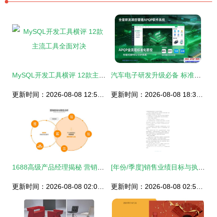
MySQL开发工具横评 12款主流工具全面对决
汽车电子研发升级必备 标准化APQP全流程管理——全星研发项目管理APQP软件系统设计与销售
更新时间：2026-08-08 12:56:31
更新时间：2026-08-08 18:38:37
1688高级产品经理揭秘 营销类服务产品全流程设计与销售实战
[年份/季度]销售业绩目标与执行路线图\n内容 这是最基础的结构，包含整体目标（份额、产出）、客户分级（ACN按常规消费量维度）、核心资源和推进日历（Excel甘特图最常用）。设计侧重投放锚定时加入KV关键营销热点规划与陈列装置建议。示例节若专注双11，倒数30天设计海报倾斜排市场注意力，标注预估KPI落地百分比缺口。此为标配填空骨架通用表，灵活迭代首要采取。\n\n### 2. 数字化导向 电商转化触手节奏计划\n标题 L8Y社交运营‑渠道增量激活表「CPLAN快闪特辑制」\n步骤进阶从重点变传统量纲迁
更新时间：2026-08-08 02:02:22
更新时间：2026-08-08 02:58:51