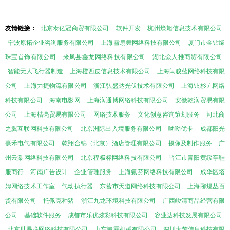
友情链接：
北京泰亿冠商贸有限公司
软件开发
杭州焕旭信息技术有限公司
宁波原拓企业咨询服务有限公司
上海雪扇舞网络科技有限公司
厦门市金钻缘
珠宝首饰有限公司
来凤县鑫龙网络科技有限公司
湖北众人推商贸有限公司
智能无人飞行器制造
上海橙西皮信息技术有限公司
上海闰骏蓝网络科技有限
公司
上海力捷物流有限公司
浙江弘盛达光伏技术有限公司
上海铉杉亢网络
科技有限公司
海南电影网
上海润通博网络科技有限公司
安徽乾润贸易有限
公司
上海桔亮贸易有限公司
网络技术服务
文化创意咨询策划服务
河北商
之翼互联网科技有限公司
北京洲际出入境服务有限公司
呦呦优卡
成都阳光
熹禾电气有限公司
乾翔合锦（北京）酒店管理有限公司
摄像及制作服务
广
州云棠网络科技有限公司
北京程极标网络科技有限公司
晋江市青阳黄绥亭鞋
服商行
河南广告设计
企业管理服务
上海氨芬网络科技有限公司
成华区塔
姆网络技术工作室
气动执行器
东营市天道网络科技有限公司
上海邴煜丛百
货有限公司
托佩克种猪
浙江九龙环境科技有限公司
广西峻清商品经营有限
公司
基础软件服务
成都市乐优炫彩科技有限公司
容业达科技发展有限公司
北京世易联网络科技有限公司
山东瀚霖机械有限公司
深圳大梦信息科技有限